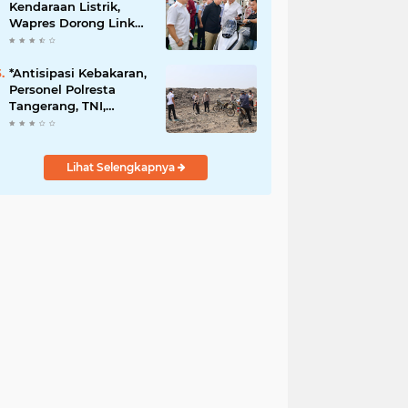
Kendaraan Listrik,
Wapres Dorong Link
and Match
Pendidikan–Industri
*Antisipasi Kebakaran,
Personel Polresta
Tangerang, TNI,
Damkar Patroli di TPA
Jatiwaringin*
Lihat Selengkapnya