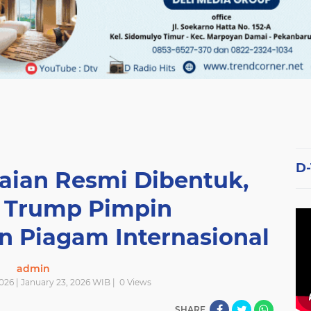
D
ian Resmi Dibentuk,
n Trump Pimpin
 Piagam Internasional
admin
026 | January 23, 2026 WIB |
0
Views
SHARE