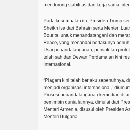
mendorong stabilitas dan kerja sama inter
Pada kesempatan itu, Presiden Trump s
Sheikh Isa dari Bahrain
serta
Menteri Lua
Bourita
, untuk menandatangani dan merati
Peace
, yang menandai berlakunya penuh 
Usai penandatanganan, perwakilan prot
telah sah dan Dewan Perdamaian kini res
internasional.
“Piagam kini telah berlaku sepenuhnya, d
menjadi organisasi internasional,” diumu
Prosesi penandatanganan kemudian dilan
pemimpin dunia lainnya, dimulai dari
Pres
Menteri Armenia
, disusul oleh
Presiden Az
Menteri Bulgaria
.