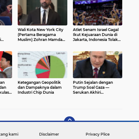
Wali Kota New York City
Atlet Senam Israel Gagal
(Pertama Beragama
Ikut Kejuaraan Dunia di
i
Muslim) Zohran Mamdani
Jakarta, Indonesia Tolak
New
Soroti Masa Depan
Visa
Pendidikan Jelang
Pelantikan
pan
Ketegangan Geopolitik
Putin Sejalan dengan
dan
dan Dampaknya dalam
Trump Soal Gaza —
ulasi
Industri Chip Dunia
Serukan Akhiri
Pertumpahan Darah dan
Pembentukan Negara
Palestina
tang kami
Disclaimer
Privacy Plice