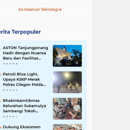
Ke Halaman Teknologi
rita Terpopuler
ASTON Tanjungpinang
Hadir dengan Nuansa
Baru dan Fasilitas
Lengkap untuk
Kenyamanan Tamu
Patroli Blue Light,
Upaya KSKP Merak
Polres Cilegon Polda
Banten Tekan Aksi
Kriminalitas
Bhabinkamtibmas
Kelurahan Sukamulya
Sambangi Tokoh
Masyarakat, Perkuat
Sinergi Jaga
Kamtibmas
Dukung Ekosistem