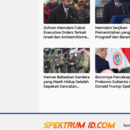
Zohran Mamdani Cabut
Mamdani Janjikan
Executive Orders Terkait
Pemerintahan yang
Israel dan Antisemitisme
Progresif dan Beran
dari Era Eric Adams
sebagai Wali Kota 
York City
Hamas Bebaskan Sandera
Bocornya Percaka
yang Masih Hidup Setelah
Prabowo Subianto 
Sepakati Gencatan
Donald Trump: Spek
Senjata
dan Dampaknya
Ten