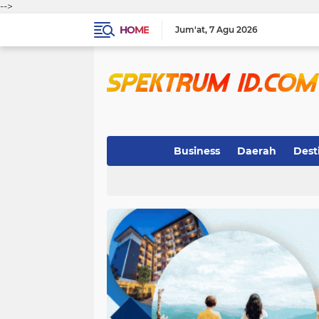
-->
HOME
Jum'at
7 Agu 2026
Business
Daerah
Dest
Indeks
(3)
(263)
(32)