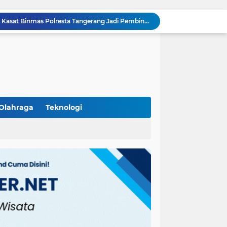
Polisi Peduli Pendidikan, Kasat Binmas Polresta Tangerang Jadi Pembina Upacara di SMA IT Smart Syahida Cikupa
Aiptu Budiansyah Perkuat Siskamling Bersama Warga, Polsek Cikupa Tingkatkan Sinergi Jaga Kamtibmas
Polsek Cikupa Intensifkan Patroli Ops Cipkon KRYD, Antisipasi Gangguan Kamtibmas di Kawasan Citra Raya
Ka Polsubsektor Cikupa Mas Aktif Atur Arus Lalu Lintas Sore, Wujudkan Kamseltibcar Lantas
Polsek Cikupa Cek Lokasi Penemuan Buaya di Desa Budimulya, Satwa Dievakuasi Petugas Damkar
Polsek Cikupa Gelar Patroli dan Berikan Imbauan kepada Debt Collector, Cegah Gangguan Kamtibmas
Bhabinkamtibmas dan Babinsa Desa Bojong Gelar Warung Bhabinkamtibmas, Pererat Komunikasi dengan Warga
Bhabinkamtibmas Kelurahan Sukamulya Sambangi Tokoh Masyarakat, Perkuat Sinergi Jaga Kamtibmas
Olahraga
Teknologi
Kanit Lantas Polsek Cikupa Pimpin Patroli KRYD, Antisipasi Gangguan Kamtibmas di Sejumlah Titik Rawan
(102)
(7)
Bhabinkamtibmas Polsek Cikupa Dorong Semangat Warga Lewat Program Polisi Peduli Pengangguran di Desa Cibadak