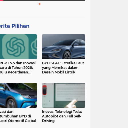
rita Pilihan
tGPT 5.5 dan Inovasi
BYD SEAL: Estetika Laut
baru di Tahun 2026:
yang Memikat dalam
uju Kecerdasan
Desain Mobil Listrik
tan yang Lebih
ggih dan Adaptif
vasi dan
Inovasi Teknologi Tesla:
tumbuhan BYD di
Autopilot dan Full Self-
ustri Otomotif Global
Driving