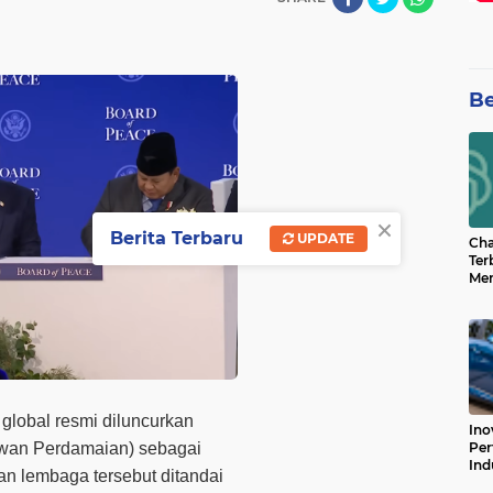
Be
×
Berita Terbaru
UPDATE
Cha
Ter
Men
Bua
Can
 global resmi diluncurkan
Ino
ewan Perdamaian)
sebagai
Per
Ind
an lembaga tersebut ditandai