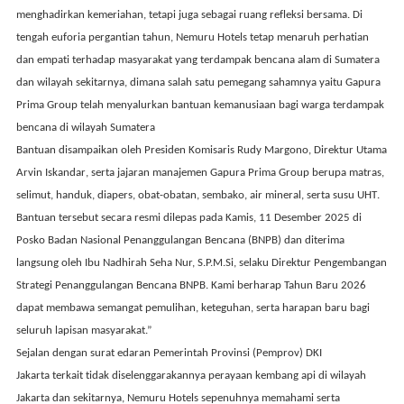
menghadirkan kemeriahan, tetapi juga sebagai ruang refleksi bersama. Di
tengah euforia pergantian tahun, Nemuru Hotels tetap menaruh perhatian
dan empati terhadap masyarakat yang terdampak bencana alam di Sumatera
dan wilayah sekitarnya, dimana salah satu pemegang sahamnya yaitu
Gapura
Prima Group
telah menyalurkan bantuan kemanusiaan bagi warga terdampak
bencana di wilayah Sumatera
Bantuan disampaikan oleh
Presiden Komisaris Rudy Margono
,
Direktur Utama
Arvin Iskandar
, serta jajaran manajemen Gapura Prima Group berupa
matras,
selimut, handuk, diapers, obat-obatan, sembako, air mineral, serta susu UHT
.
Bantuan tersebut secara resmi dilepas pada
Kamis, 11 Desember 2025
di
Posko
Badan Nasional Penanggulangan Bencana (BNPB)
dan diterima
langsung oleh
Ibu Nadhirah Seha Nur, S.P.M.Si
, selaku Direktur Pengembangan
Strategi Penanggulangan Bencana BNPB. Kami berharap Tahun Baru 2026
dapat membawa semangat pemulihan, keteguhan, serta harapan baru bagi
seluruh lapisan masyarakat.”
Sejalan dengan surat edaran
Pemerintah Provinsi (Pemprov) DKI
Jakarta
terkait tidak diselenggarakannya perayaan kembang api di wilayah
Jakarta dan sekitarnya, Nemuru Hotels sepenuhnya memahami serta