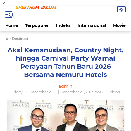
-->
Home
Terpopuler
Indeks
Internasional
Movie
›
Destinasi
Aksi Kemanusiaan, Country Night,
hingga Carnival Party Warnai
Perayaan Tahun Baru 2026
Bersama Nemuru Hotels
admin
Friday, 26 December 2025 | December 26, 2025 WIB |
0
Views