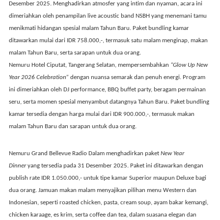
Desember 2025
. Menghadirkan atmosfer yang intim dan nyaman, acara ini
dimeriahkan oleh penampilan live acoustic band
NSBH
yang menemani tamu
menikmati hidangan spesial malam Tahun Baru. Paket bundling kamar
ditawarkan mulai dari
IDR 758.000,-
, termasuk satu malam menginap, makan
malam Tahun Baru, serta sarapan untuk dua orang.
Nemuru Hotel Ciputat
, Tangerang Selatan, mempersembahkan
“Glow Up New
Year 2026 Celebration”
dengan nuansa semarak dan penuh energi. Program
ini dimeriahkan oleh DJ performance, BBQ buffet party, beragam permainan
seru, serta momen spesial menyambut datangnya Tahun Baru. Paket bundling
kamar tersedia dengan harga mulai dari
IDR 900.000,-
, termasuk makan
malam Tahun Baru dan sarapan untuk dua orang.
Nemuru Grand Bellevue Radio Dalam
menghadirkan paket
New Year
Dinner
yang tersedia pada
31 Desember 2025
. Paket ini ditawarkan dengan
publish rate
IDR 1.050.000,-
untuk tipe kamar Superior maupun Deluxe bagi
dua orang. Jamuan makan malam menyajikan pilihan menu Western dan
Indonesian, seperti roasted chicken, pasta, cream soup, ayam bakar kemangi,
chicken karaage, es krim, serta coffee dan tea, dalam suasana elegan dan