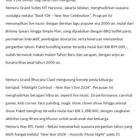
Year’s Eve Dinner
bagi tamu non-menginap.
Nemuru Grand Suites MT Haryono
, Jakarta Selatan, menghadirkan suasana
nostalgia melalui
“Back Y2K – New Year Celebration”
. Program ini
menampilkan live music dengan deretan lagu populer era 2000-an, mulai dari
Britney Spears hingga Simple Plan, yang dipadukan dengan BBQ buffet party,
permainan interaktif, pembagian doorprize, serta keseruan menyambut
pergantian tahun. Paket bundling kamar tersedia mulai dari
IDR 899.000,-
,
sudah termasuk makan malam Tahun Baru dan sarapan, dengan anjuran
busana khas awal tahun 2000-an.
Nemuru Grand Bhucana Ciawi
mengusung konsep pesta keluarga
bertajuk
“Midnight Carnival – New Year’s Eve 2026”
. Perayaan ini
menghadirkan beragam hiburan, seperti live music, DJ performance, carnival
games, kids corner, face painting, magic show, clown show, hingga animal
show. Paket menginap tersedia mulai dari
IDR 2.288.000,-
dengan rangkaian
aktivitas yang dirancang khusus untuk anak-anak dan keluarga.
Nemuru Stay BTC Hotel – Bekasi
menawarkan suasana pergantian tahun yang
lebih hangat melalui
“New Year 2026 – Acoustic Music Night”
pada
31