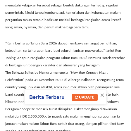
mematuhi kebijakan tersebut sebagai bentuk dukungan terhadap regulasi
pemerintah. Meski tanpa kembang api, kemeriahan dan kehangatan malam
pergantian tahun tetap dihadirkan melalui berbagai rangkaian acara kreatif
yang aman, nyaman, dan penuh makna bagi para tamu.
“Kami berharap Tahun Baru 2026 dapat membawa semangat pemulihan,
keteguhan, serta harapan baru bagi seluruh lapisan masyarakat,” lanjut Ren
Tobing.
Adapun rangkaian program Tahun Baru 2026 Nemuru Hotels tersebar
di berbagai unit dengan karakter dan atmosfer yang beragam.
The Bellezza Suites by Nemuru
menggelar
“New Year Country Night
Celebration”
pada
31 Desember 2025
di
Albergo Ballroom
. Mengusung tema
country yang unik dan atraktif, acara ini dimeriahkan oleh penampilan live
×
band country, DJ performance, country dancer, kompetisi kostum terbaik,
Berita Terbaru
UPDATE
hiburan non-stop sepanjang malam, serta momen spesial saat countdown.
Beragam doorprize menarik turut disiapkan. Paket menginap ditawarkan
mulai dari
IDR 2.500.000,-
, termasuk satu malam menginap, sarapan, serta
jamuan makan malam Tahun Baru untuk dua orang, dengan pilihan tiket
New