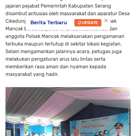
jajaran pejabat Pemerintah Kabupaten Serang
disambut antusias oleh masyarakat dan aparatur Desa
×
Cikedung. Dalam kesempatan tersebut, Kapolsek
Berita Terbaru
UPDATE
Mancak bersama personel Bhabinkamtibmas dan
anggota Polsek Mancak melaksanakan pengamanan
terbuka maupun tertutup di sekitar lokasi kegiatan.
Selain mengamankan jalannya acara, petugas juga
melakukan pengaturan arus lalu lintas serta
memberikan rasa aman dan nyaman kepada
masyarakat yang hadir.