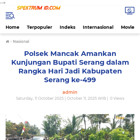
-->
Home
Terpopuler
Indeks
Internasional
Movie
›
Nasional
Polsek Mancak Amankan
Kunjungan Bupati Serang dalam
Rangka Hari Jadi Kabupaten
Serang ke-499
admin
Saturday, 11 October 2025 | October 11, 2025 WIB |
0
Views