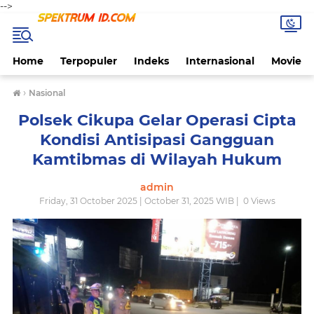
-->
Home
Terpopuler
Indeks
Internasional
Movie
›
Nasional
Polsek Cikupa Gelar Operasi Cipta
Kondisi Antisipasi Gangguan
Kamtibmas di Wilayah Hukum
admin
Friday, 31 October 2025 | October 31, 2025 WIB |
0
Views