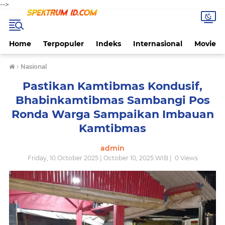
-->
Home
Terpopuler
Indeks
Internasional
Movie
›
Nasional
Pastikan Kamtibmas Kondusif,
Bhabinkamtibmas Sambangi Pos
Ronda Warga Sampaikan Imbauan
Kamtibmas
admin
Friday, 10 October 2025 | October 10, 2025 WIB |
0
Views