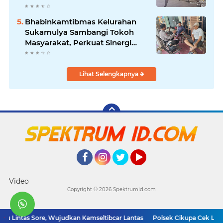
Bhabinkamtibmas Kelurahan
Sukamulya Sambangi Tokoh
Masyarakat, Perkuat Sinergi
Jaga Kamtibmas
Lihat Selengkapnya
Facebook
Instagram
Twitter
YouTube
Video
Copyright ©
2026 Spektrumid.com
lu Lintas Sore, Wujudkan Kamseltibcar Lantas
Polsek Cikupa Cek Lokas