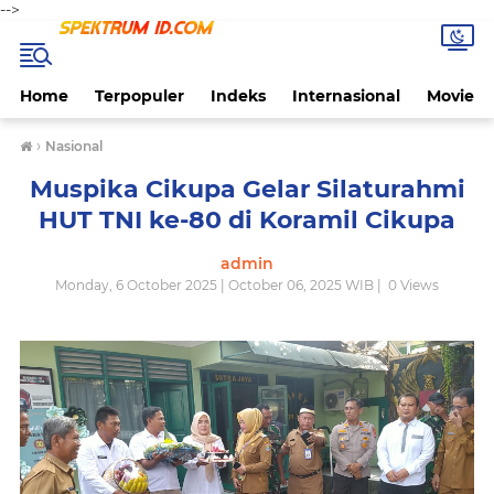
-->
Home
Terpopuler
Indeks
Internasional
Movie
›
Nasional
Muspika Cikupa Gelar Silaturahmi
HUT TNI ke-80 di Koramil Cikupa
admin
Monday, 6 October 2025 | October 06, 2025 WIB |
0
Views