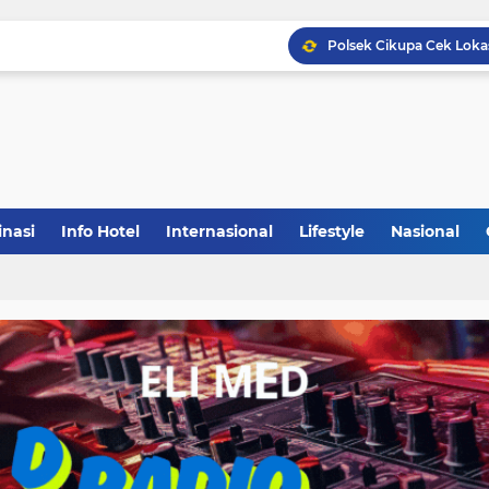
inasi
Info Hotel
Internasional
Lifestyle
Nasional
(1)
(148)
(27)
(903)