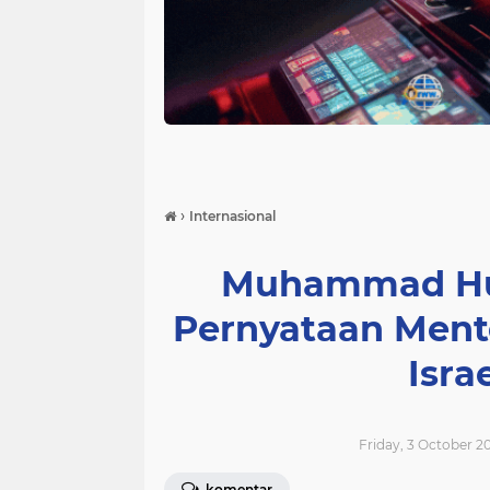
›
Internasional
Muhammad Hus
Pernyataan Ment
Isra
Friday, 3 October 2
komentar