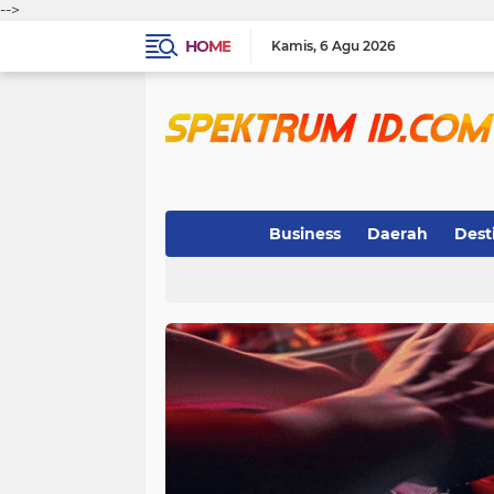
-->
HOME
Kamis
6 Agu 2026
Business
Daerah
Dest
Indeks
(3)
(263)
(32)