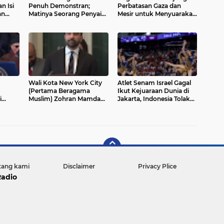
n Isi
Penuh Demonstran;
Perbatasan Gaza dan
an
Matinya Seorang Penyair
Mesir untuk Menyuarakan
Wanita, Dituduh Sebagai
Dukungan Kemanusiaan
lak
Teroris Domestik
Wali Kota New York City
Atlet Senam Israel Gagal
(Pertama Beragama
Ikut Kejuaraan Dunia di
i
Muslim) Zohran Mamdani
Jakarta, Indonesia Tolak
New
Soroti Masa Depan
Visa
Pendidikan Jelang
Pelantikan
tang kami
Disclaimer
Privacy Plice
Radio