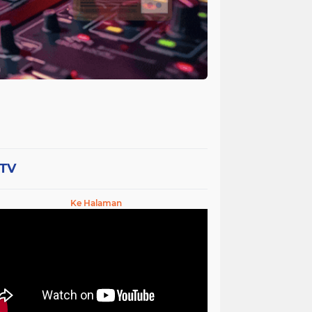
-TV
Ke Halaman