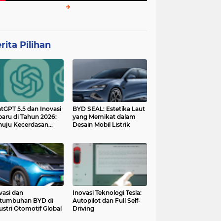
rita Pilihan
tGPT 5.5 dan Inovasi
BYD SEAL: Estetika Laut
baru di Tahun 2026:
yang Memikat dalam
uju Kecerdasan
Desain Mobil Listrik
tan yang Lebih
ggih dan Adaptif
vasi dan
Inovasi Teknologi Tesla:
tumbuhan BYD di
Autopilot dan Full Self-
ustri Otomotif Global
Driving