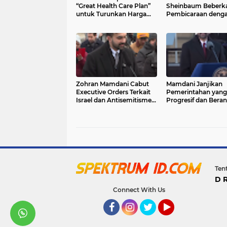
“Great Health Care Plan”
Sheinbaum Beberka
untuk Turunkan Harga
Pembicaraan deng
Obat dan Premi Asuransi
Presiden AS Donald
di AS
Trump: Tegaskan To
Intervensi Militer
Zohran Mamdani Cabut
Mamdani Janjikan
Executive Orders Terkait
Pemerintahan yang
Israel dan Antisemitisme
Progresif dan Beran
dari Era Eric Adams
sebagai Wali Kota 
York City
Ten
D 
Connect With Us
Facebook
Instagram
Twitter
YouTube