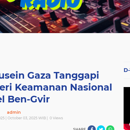
D
ein Gaza Tanggapi
eri Keamanan Nasional
el Ben-Gvir
admin
025 | October 03, 2025 WIB |
0
Views
SHARE