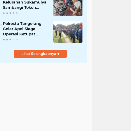
Kelurahan Sukamulya
Sambangi Tokoh
Masyarakat, Perkuat
Sinergi Jaga
Kamtibmas
Polresta Tangerang
Gelar Apel Siaga
Operasi Ketupat
Maung 2026, 1.123
Personel Gabungan
Diterjunkan
Lihat Selengkapnya