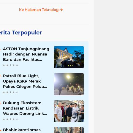
Ke Halaman Teknologi
rita Terpopuler
ASTON Tanjungpinang
Hadir dengan Nuansa
Baru dan Fasilitas
Lengkap untuk
Kenyamanan Tamu
Patroli Blue Light,
Upaya KSKP Merak
Polres Cilegon Polda
Banten Tekan Aksi
Kriminalitas
Dukung Ekosistem
Kendaraan Listrik,
Wapres Dorong Link
and Match
Pendidikan–Industri
Bhabinkamtibmas