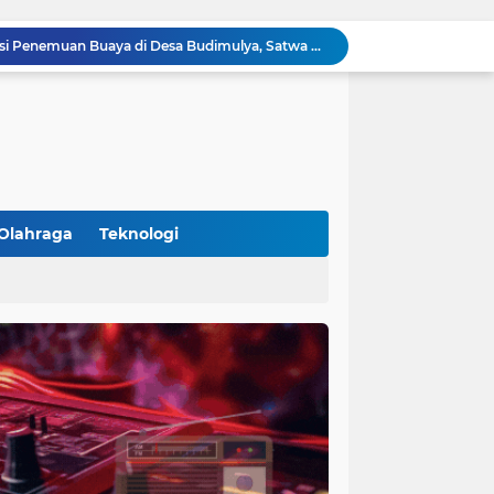
Polsek Cikupa Cek Lokasi Penemuan Buaya di Desa Budimulya, Satwa Dievakuasi Petugas Damkar
Polsek Cikupa Gelar Patroli dan Berikan Imbauan kepada Debt Collector, Cegah Gangguan Kamtibmas
Bhabinkamtibmas dan Babinsa Desa Bojong Gelar Warung Bhabinkamtibmas, Pererat Komunikasi dengan Warga
Bhabinkamtibmas Kelurahan Sukamulya Sambangi Tokoh Masyarakat, Perkuat Sinergi Jaga Kamtibmas
Kanit Lantas Polsek Cikupa Pimpin Patroli KRYD, Antisipasi Gangguan Kamtibmas di Sejumlah Titik Rawan
Bhabinkamtibmas Polsek Cikupa Dorong Semangat Warga Lewat Program Polisi Peduli Pengangguran di Desa Cibadak
Polisi Peduli Pendidikan, Kasat Binmas Polresta Tangerang Jadi Pembina Upacara di SMA IT Smart Syahida Cikupa
Aiptu Budiansyah Perkuat Siskamling Bersama Warga, Polsek Cikupa Tingkatkan Sinergi Jaga Kamtibmas
Olahraga
Teknologi
Polsek Cikupa Intensifkan Patroli Ops Cipkon KRYD, Antisipasi Gangguan Kamtibmas di Kawasan Citra Raya
Ka Polsubsektor Cikupa Mas Aktif Atur Arus Lalu Lintas Sore, Wujudkan Kamseltibcar Lantas
(102)
(7)