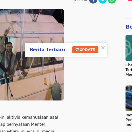
Be
×
Berita Terbaru
UPDATE
Cha
Ter
Men
Bua
Can
Ino
, aktivis kemanusiaan asal
Per
ap pernyataan Menteri
Ind
aru-baru ini viral di media.