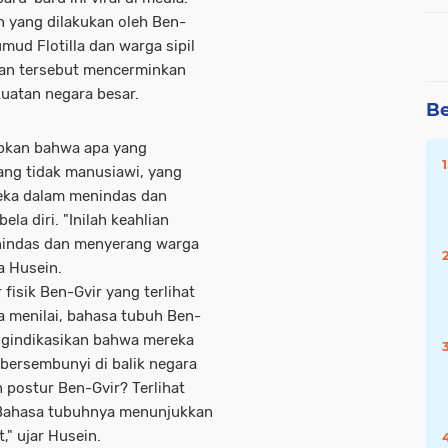
 yang dilakukan oleh Ben-
umud Flotilla dan warga sipil
akan tersebut mencerminkan
uatan negara besar.
Be
pkan bahwa apa yang
yang tidak manusiawi, yang
eka dalam menindas dan
a diri. "Inilah keahlian
enindas dan menyerang warga
a Husein.
 fisik Ben-Gvir yang terlihat
Ia menilai, bahasa tubuh Ben-
gindikasikan bahwa mereka
bersembunyi di balik negara
 postur Ben-Gvir? Terlihat
. Bahasa tubuhnya menunjukkan
" ujar Husein.