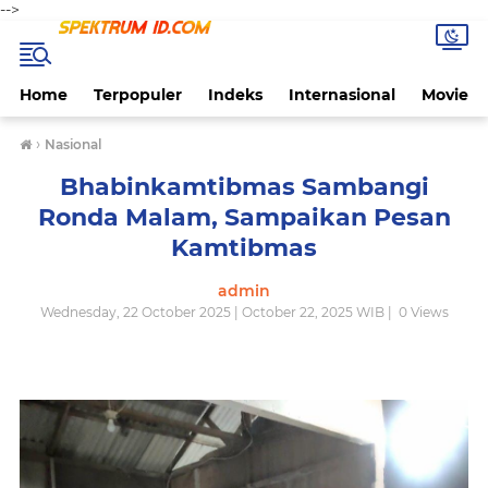
-->
Home
Terpopuler
Indeks
Internasional
Movie
›
Nasional
Bhabinkamtibmas Sambangi
Ronda Malam, Sampaikan Pesan
Kamtibmas
admin
Wednesday, 22 October 2025 | October 22, 2025 WIB |
0
Views