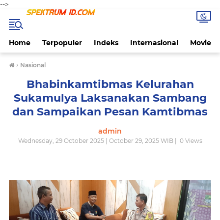
-->
Home
Terpopuler
Indeks
Internasional
Movie
›
Nasional
Bhabinkamtibmas Kelurahan
Sukamulya Laksanakan Sambang
dan Sampaikan Pesan Kamtibmas
admin
Wednesday, 29 October 2025 | October 29, 2025 WIB |
0
Views