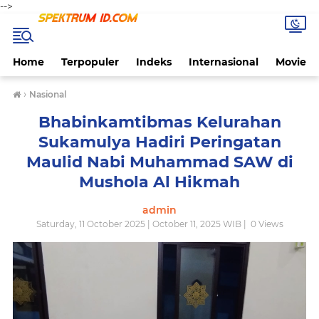
-->
Home
Terpopuler
Indeks
Internasional
Movie
›
Nasional
Bhabinkamtibmas Kelurahan
Sukamulya Hadiri Peringatan
Maulid Nabi Muhammad SAW di
Mushola Al Hikmah
admin
Saturday, 11 October 2025 | October 11, 2025 WIB |
0
Views