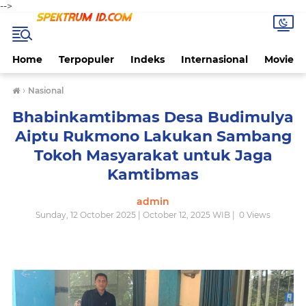
-->
Home
Terpopuler
Indeks
Internasional
Movie
›
Nasional
Bhabinkamtibmas Desa Budimulya
Aiptu Rukmono Lakukan Sambang
Tokoh Masyarakat untuk Jaga
Kamtibmas
admin
Sunday, 12 October 2025 | October 12, 2025 WIB |
0
Views