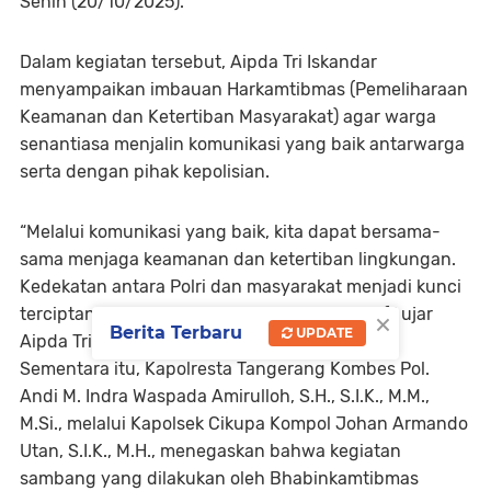
Senin (20/10/2025).
Dalam kegiatan tersebut, Aipda Tri Iskandar
menyampaikan imbauan Harkamtibmas (Pemeliharaan
Keamanan dan Ketertiban Masyarakat) agar warga
senantiasa menjalin komunikasi yang baik antarwarga
serta dengan pihak kepolisian.
“Melalui komunikasi yang baik, kita dapat bersama-
sama menjaga keamanan dan ketertiban lingkungan.
Kedekatan antara Polri dan masyarakat menjadi kunci
×
terciptanya situasi kamtibmas yang kondusif,” ujar
Berita Terbaru
UPDATE
Aipda Tri Iskandar.
Sementara itu, Kapolresta Tangerang Kombes Pol.
Andi M. Indra Waspada Amirulloh, S.H., S.I.K., M.M.,
M.Si., melalui Kapolsek Cikupa Kompol Johan Armando
Utan, S.I.K., M.H., menegaskan bahwa kegiatan
sambang yang dilakukan oleh Bhabinkamtibmas