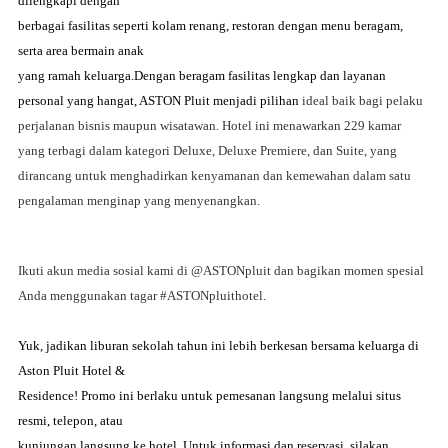
dilengkapi dengan
berbagai fasilitas seperti kolam renang, restoran dengan menu beragam,
serta area bermain anak
yang ramah keluarga.
Dengan beragam fasilitas lengkap dan layanan
personal yang hangat, ASTON Pluit menjadi pilihan
ideal baik bagi pelaku
perjalanan bisnis maupun wisatawan. Hotel ini menawarkan 229 kamar
yang
terbagi dalam kategori Deluxe, Deluxe Premiere, dan Suite, yang
dirancang untuk menghadirkan
kenyamanan dan kemewahan dalam satu
pengalaman menginap yang menyenangkan.
Ikuti akun
media sosial kami di @ASTONpluit dan bagikan momen spesial
Anda menggunakan tagar
#ASTONpluithotel.
Yuk, jadikan liburan sekolah tahun ini lebih berkesan bersama keluarga di
Aston Pluit Hotel &
Residence! Promo ini berlaku untuk pemesanan langsung melalui situs
resmi, telepon, atau
kunjungan langsung ke hotel. Untuk informasi dan reservasi, silakan