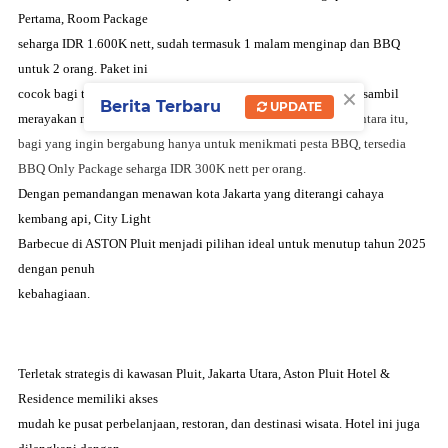
Pertama, Room Package
seharga IDR 1.600K nett, sudah termasuk 1 malam menginap dan BBQ
untuk 2 orang. Paket ini
×
cocok bagi tamu yang ingin menikmati kenyamanan menginap sambil
Berita Terbaru
UPDATE
merayakan malam tahun baru
tanpa perlu bepergian jauh. Sementara itu,
bagi yang ingin bergabung hanya untuk menikmati
pesta BBQ, tersedia
BBQ Only Package seharga IDR 300K nett per orang.
Dengan pemandangan menawan kota Jakarta yang diterangi cahaya
kembang api, City Light
Barbecue di ASTON Pluit menjadi pilihan ideal untuk menutup tahun 2025
dengan penuh
kebahagiaan.
Terletak strategis di kawasan Pluit, Jakarta Utara, Aston Pluit Hotel &
Residence memiliki akses
mudah ke pusat perbelanjaan, restoran, dan destinasi wisata. Hotel ini juga