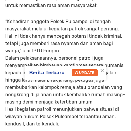
untuk memastikan rasa aman masyarakat.
“Kehadiran anggota Polsek Puloampel di tengah
masyarakat melalui kegiatan patroli sangat penting.
Hal ini tidak hanya mencegah potensi tindak kriminal,
tetapi juga memberi rasa nyaman dan aman bagi
warga,” ujar IPTU Furqon.
Dalam pelaksanaannya, personel patroli juga
menyampaikan himbauan kamtibmas secara humanis
×
Berita Terbaru
kepada masyarakat yang masih berkumpul di jalan
UPDATE
hingga larut malam. Tak jarang, petugas juga
membubarkan kelompok remaja atau brandalan yang
nongkrong di jalanan untuk kembali ke rumah masing-
masing demi menjaga ketertiban umum.
Hasil kegiatan patroli menunjukkan bahwa situasi di
wilayah hukum Polsek Puloampel terpantau aman,
kondusif, dan terkendali.