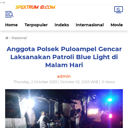
-->
Home
Terpopuler
Indeks
Internasional
Movie
›
Nasional
Anggota Polsek Puloampel Gencar
Laksanakan Patroli Blue Light di
Malam Hari
admin
Thursday, 2 October 2025 | October 02, 2025 WIB |
0
Views