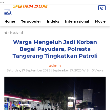
-->
Home
Terpopuler
Indeks
Internasional
Movie
›
Nasional
Warga Mengeluh Jadi Korban
Begal Payudara, Polresta
Tangerang Tingkatkan Patroli
admin
Saturday, 27 September 2025 | September 27, 2025 WIB |
0
Views