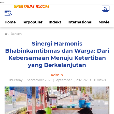
-->
Home
Terpopuler
Indeks
Internasional
Movie
›
Banten
Sinergi Harmonis
Bhabinkamtibmas dan Warga: Dari
Kebersamaan Menuju Ketertiban
yang Berkelanjutan
admin
Thursday, 11 September 2025 | September 11, 2025 WIB |
0
Views