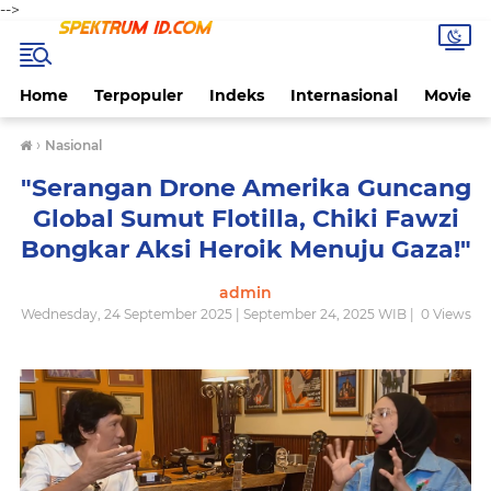
-->
Home
Terpopuler
Indeks
Internasional
Movie
›
Nasional
"Serangan Drone Amerika Guncang
Global Sumut Flotilla, Chiki Fawzi
Bongkar Aksi Heroik Menuju Gaza!"
admin
Wednesday, 24 September 2025 | September 24, 2025 WIB |
0
Views