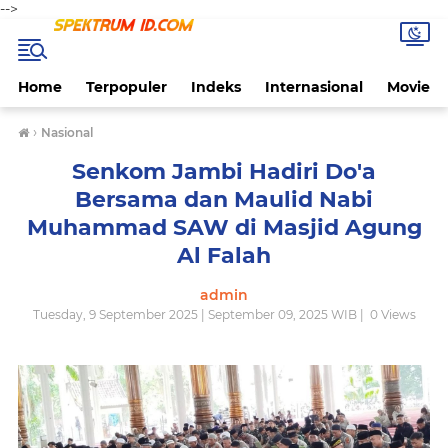
-->
Home
Terpopuler
Indeks
Internasional
Movie
›
Nasional
Senkom Jambi Hadiri Do'a
Bersama dan Maulid Nabi
Muhammad SAW di Masjid Agung
Al Falah
admin
Tuesday, 9 September 2025 | September 09, 2025 WIB |
0
Views