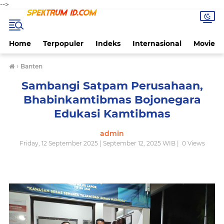
-->
Home
Terpopuler
Indeks
Internasional
Movie
›
Banten
Sambangi Satpam Perusahaan,
Bhabinkamtibmas Bojonegara
Edukasi Kamtibmas
admin
Friday, 12 September 2025 | September 12, 2025 WIB |
0
Views