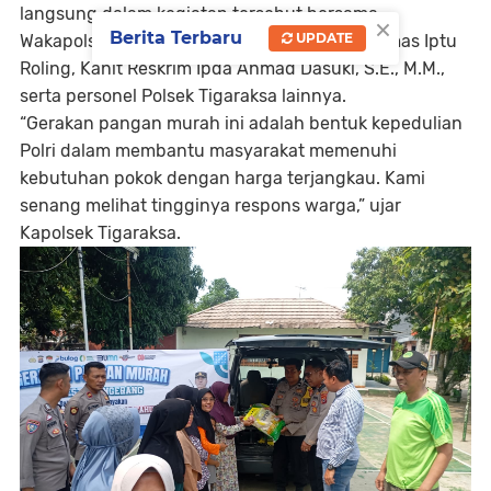
langsung dalam kegiatan tersebut bersama
×
Berita Terbaru
UPDATE
Wakapolsek Tigaraksa Iptu Sutikno, Kanit Binmas Iptu
Roling, Kanit Reskrim Ipda Ahmad Dasuki, S.E., M.M.,
serta personel Polsek Tigaraksa lainnya.
“Gerakan pangan murah ini adalah bentuk kepedulian
Polri dalam membantu masyarakat memenuhi
kebutuhan pokok dengan harga terjangkau. Kami
senang melihat tingginya respons warga,” ujar
Kapolsek Tigaraksa.