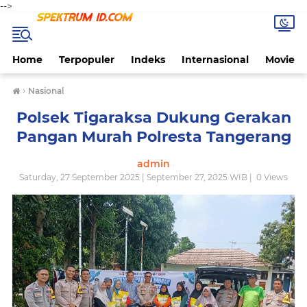
-->
Home
Terpopuler
Indeks
Internasional
Movie
›
Nasional
Polsek Tigaraksa Dukung Gerakan
Pangan Murah Polresta Tangerang
admin
Saturday, 27 September 2025 | September 27, 2025 WIB |
0
Views