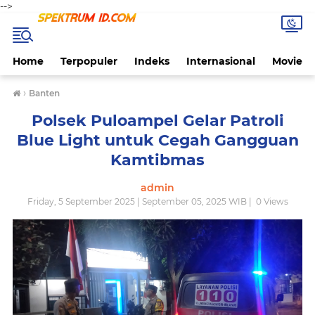
-->
Home
Terpopuler
Indeks
Internasional
Movie
›
Banten
Polsek Puloampel Gelar Patroli
Blue Light untuk Cegah Gangguan
Kamtibmas
admin
Friday, 5 September 2025 | September 05, 2025 WIB |
0
Views