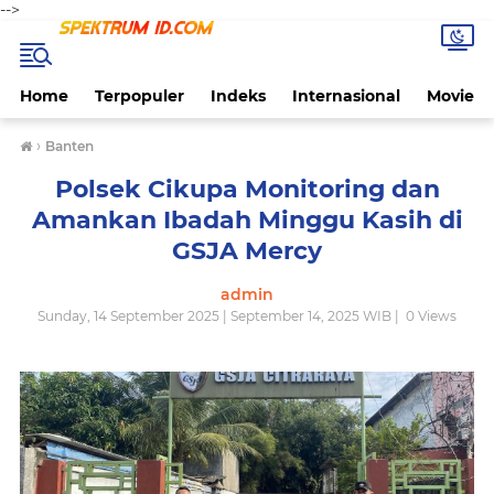
-->
Home
Terpopuler
Indeks
Internasional
Movie
›
Banten
Polsek Cikupa Monitoring dan
Amankan Ibadah Minggu Kasih di
GSJA Mercy
admin
Sunday, 14 September 2025 | September 14, 2025 WIB |
0
Views