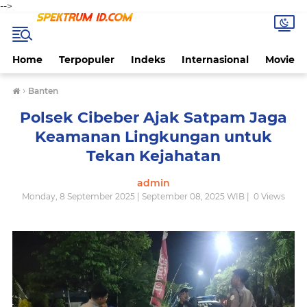
-->
Home
Terpopuler
Indeks
Internasional
Movie
›
Banten
Polsek Cibeber Ajak Satpam Jaga
Keamanan Lingkungan untuk
Tekan Kejahatan
admin
Monday, 8 September 2025 | September 08, 2025 WIB |
0
Views