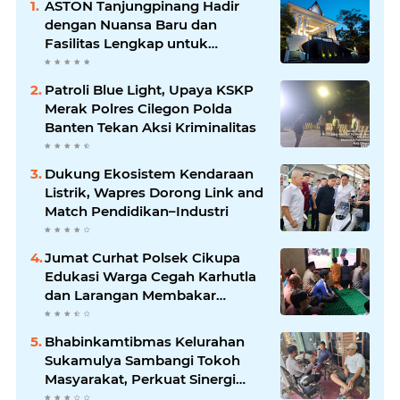
ASTON Tanjungpinang Hadir
dengan Nuansa Baru dan
Fasilitas Lengkap untuk
Kenyamanan Tamu
Patroli Blue Light, Upaya KSKP
Merak Polres Cilegon Polda
Banten Tekan Aksi Kriminalitas
Dukung Ekosistem Kendaraan
Listrik, Wapres Dorong Link and
Match Pendidikan–Industri
Jumat Curhat Polsek Cikupa
Edukasi Warga Cegah Karhutla
dan Larangan Membakar
Sampah
Bhabinkamtibmas Kelurahan
Sukamulya Sambangi Tokoh
Masyarakat, Perkuat Sinergi
Jaga Kamtibmas