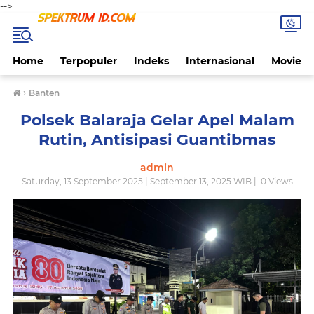
-->
Home
Terpopuler
Indeks
Internasional
Movie
›
Banten
Polsek Balaraja Gelar Apel Malam
Rutin, Antisipasi Guantibmas
admin
Saturday, 13 September 2025 | September 13, 2025 WIB |
0
Views