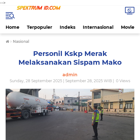
-->
Home
Terpopuler
Indeks
Internasional
Movie
›
Nasional
Personil Kskp Merak
Melaksanakan Sispam Mako
admin
Sunday, 28 September 2025 | September 28, 2025 WIB |
0
Views