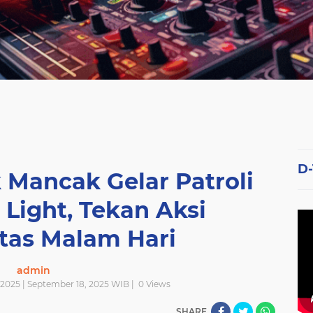
D
 Mancak Gelar Patroli
 Light, Tekan Aksi
itas Malam Hari
admin
2025 | September 18, 2025 WIB |
0
Views
SHARE