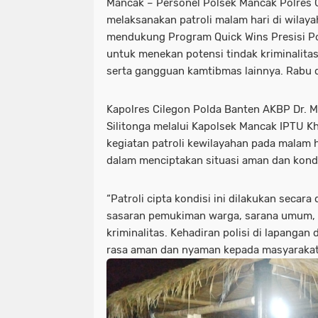
Mancak – Personel Polsek Mancak Polres 
melaksanakan patroli malam hari di wila
mendukung Program Quick Wins Presisi Polr
untuk menekan potensi tindak kriminalitas
serta gangguan kamtibmas lainnya. Rabu di
Kapolres Cilegon Polda Banten AKBP Dr. Ma
Silitonga melalui Kapolsek Mancak IPTU K
kegiatan patroli kewilayahan pada malam h
dalam menciptakan situasi aman dan kond
“Patroli cipta kondisi ini dilakukan secar
sasaran pemukiman warga, sarana umum, 
kriminalitas. Kehadiran polisi di lapanga
rasa aman dan nyaman kepada masyarakat,