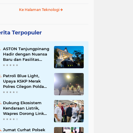
Ke Halaman Teknologi
rita Terpopuler
ASTON Tanjungpinang
Hadir dengan Nuansa
Baru dan Fasilitas
Lengkap untuk
Kenyamanan Tamu
Patroli Blue Light,
Upaya KSKP Merak
Polres Cilegon Polda
Banten Tekan Aksi
Kriminalitas
Dukung Ekosistem
Kendaraan Listrik,
Wapres Dorong Link
and Match
Pendidikan–Industri
Jumat Curhat Polsek