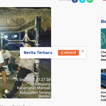
Be
×
Berita Terbaru
Cha
UPDATE
Ter
Men
Bua
Can
Ino
Per
Ind