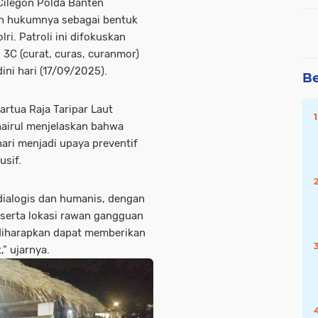
Cilegon Polda Banten
yah hukumnya sebagai bentuk
i. Patroli ini difokuskan
 3C (curat, curas, curanmor)
ni hari (17/09/2025).
Be
rtua Raja Taripar Laut
hairul menjelaskan bahwa
ari menjadi upaya preventif
usif.
a dialogis dan humanis, dengan
serta lokasi rawan gangguan
n diharapkan dapat memberikan
” ujarnya.