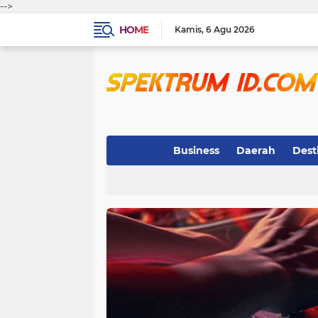
-->
HOME
Kamis
6 Agu 2026
Business
Daerah
Dest
Indeks
(3)
(263)
(32)