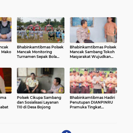
ancak
Bhabinkamtibmas Polsek
Bhabinkamtibmas Polsek
m Mako
Mancak Monitoring
Mancak Sambang Tokoh
Turnamen Sepak Bola
Masyarakat Wujudkan
Antar RT se-Desa Labuan
Harkamtibmas Kondusif
rima
Polsek Cikupa Sambang
Bhabinkamtibmas Hadiri
dan Sosialisasi Layanan
Penutupan DIANPINRU
habat
110 di Desa Bojong
Pramuka Tingkat
Kwarran Cikupa 2025