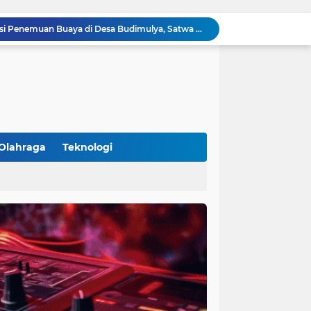
Polsek Cikupa Cek Lokasi Penemuan Buaya di Desa Budimulya, Satwa Dievakuasi Petugas Damkar
Polsek Cikupa Gelar Patroli dan Berikan Imbauan kepada Debt Collector, Cegah Gangguan Kamtibmas
Bhabinkamtibmas dan Babinsa Desa Bojong Gelar Warung Bhabinkamtibmas, Pererat Komunikasi dengan Warga
Bhabinkamtibmas Kelurahan Sukamulya Sambangi Tokoh Masyarakat, Perkuat Sinergi Jaga Kamtibmas
Kanit Lantas Polsek Cikupa Pimpin Patroli KRYD, Antisipasi Gangguan Kamtibmas di Sejumlah Titik Rawan
Bhabinkamtibmas Polsek Cikupa Dorong Semangat Warga Lewat Program Polisi Peduli Pengangguran di Desa Cibadak
Polisi Peduli Pendidikan, Kasat Binmas Polresta Tangerang Jadi Pembina Upacara di SMA IT Smart Syahida Cikupa
Aiptu Budiansyah Perkuat Siskamling Bersama Warga, Polsek Cikupa Tingkatkan Sinergi Jaga Kamtibmas
Polsek Cikupa Intensifkan Patroli Ops Cipkon KRYD, Antisipasi Gangguan Kamtibmas di Kawasan Citra Raya
Olahraga
Teknologi
Ka Polsubsektor Cikupa Mas Aktif Atur Arus Lalu Lintas Sore, Wujudkan Kamseltibcar Lantas
(102)
(7)