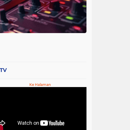
-TV
Ke Halaman