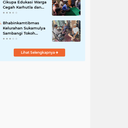
Cikupa Edukasi Warga
Cegah Karhutla dan
Larangan Membakar
Sampah
Bhabinkamtibmas
Kelurahan Sukamulya
Sambangi Tokoh
Masyarakat, Perkuat
Sinergi Jaga
Kamtibmas
Lihat Selengkapnya