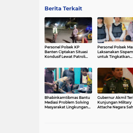
Berita Terkait
Personel Polsek KP
Personel Polsek M
Banten Ciptakan Situasi
Laksanakan Sispa
Kondusif Lewat Patroli
untuk Tingkatkan
Blue Light
Keamanan Markas
Bhabinkamtibmas Bantu
Gubernur Akmil Te
Mediasi Problem Solving
Kunjungan Military
Masyarakat Lingkungan
Attache Negara Sa
Binaan.