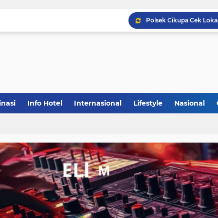
inasi
Info Hotel
Internasional
Lifestyle
Nasional
(1)
(148)
(27)
(903)