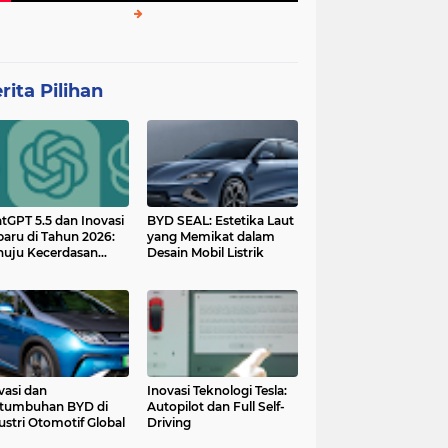
rita Pilihan
tGPT 5.5 dan Inovasi
BYD SEAL: Estetika Laut
baru di Tahun 2026:
yang Memikat dalam
uju Kecerdasan
Desain Mobil Listrik
tan yang Lebih
ggih dan Adaptif
vasi dan
Inovasi Teknologi Tesla:
tumbuhan BYD di
Autopilot dan Full Self-
ustri Otomotif Global
Driving