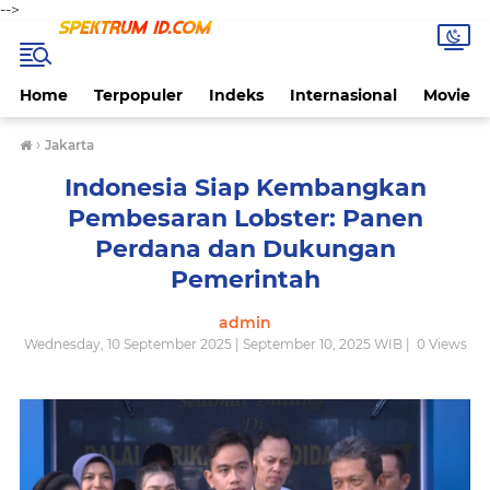
-->
Home
Terpopuler
Indeks
Internasional
Movie
›
Jakarta
Indonesia Siap Kembangkan
Pembesaran Lobster: Panen
Perdana dan Dukungan
Pemerintah
admin
Wednesday, 10 September 2025 | September 10, 2025 WIB |
0
Views