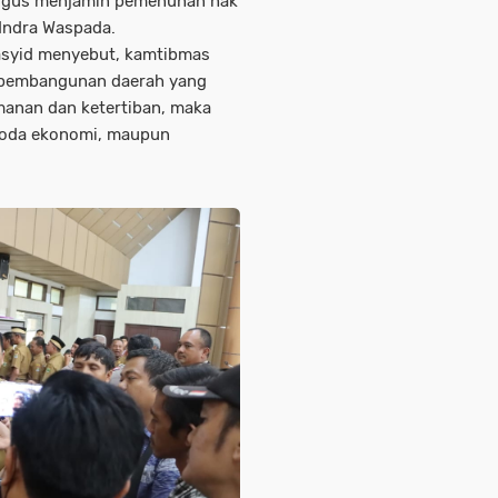
ligus menjamin pemenuhan hak
r Indra Waspada.
asyid menyebut, kamtibmas
a pembangunan daerah yang
amanan dan ketertiban, maka
 roda ekonomi, maupun