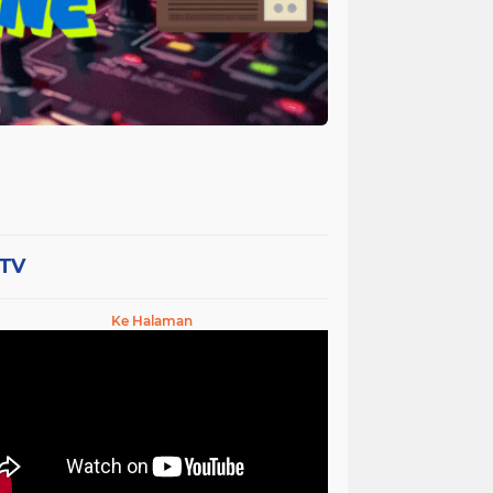
-TV
Ke Halaman