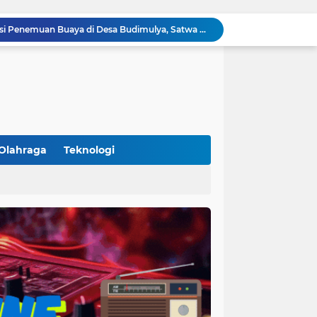
Polsek Cikupa Gelar Patroli dan Berikan Imbauan kepada Debt Collector, Cegah Gangguan Kamtibmas
Bhabinkamtibmas dan Babinsa Desa Bojong Gelar Warung Bhabinkamtibmas, Pererat Komunikasi dengan Warga
Bhabinkamtibmas Kelurahan Sukamulya Sambangi Tokoh Masyarakat, Perkuat Sinergi Jaga Kamtibmas
Kanit Lantas Polsek Cikupa Pimpin Patroli KRYD, Antisipasi Gangguan Kamtibmas di Sejumlah Titik Rawan
Bhabinkamtibmas Polsek Cikupa Dorong Semangat Warga Lewat Program Polisi Peduli Pengangguran di Desa Cibadak
Polisi Peduli Pendidikan, Kasat Binmas Polresta Tangerang Jadi Pembina Upacara di SMA IT Smart Syahida Cikupa
Aiptu Budiansyah Perkuat Siskamling Bersama Warga, Polsek Cikupa Tingkatkan Sinergi Jaga Kamtibmas
Polsek Cikupa Intensifkan Patroli Ops Cipkon KRYD, Antisipasi Gangguan Kamtibmas di Kawasan Citra Raya
Olahraga
Teknologi
Ka Polsubsektor Cikupa Mas Aktif Atur Arus Lalu Lintas Sore, Wujudkan Kamseltibcar Lantas
(102)
(7)
Polsek Cikupa Cek Lokasi Penemuan Buaya di Desa Budimulya, Satwa Dievakuasi Petugas Damkar