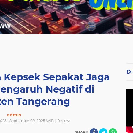
D
 Kepsek Sepakat Jaga
Pengaruh Negatif di
en Tangerang
admin
025 | September 09, 2025 WIB |
0
Views
SHARE