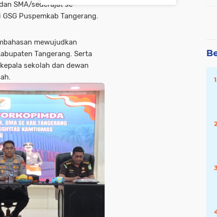
 dan SMA/sederajat se-
di GSG Puspemkab Tangerang.
embahasan mewujudkan
Be
Kabupaten Tangerang. Serta
 kepala sekolah dan dewan
ah.