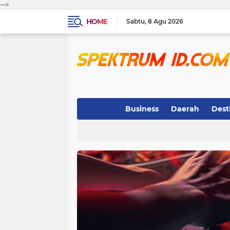
-->
HOME
Sabtu
8 Agu 2026
Business
Daerah
Dest
Indeks
(3)
(263)
(32)