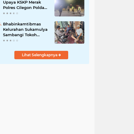
Upaya KSKP Merak
Polres Cilegon Polda
Banten Tekan Aksi
Kriminalitas
Bhabinkamtibmas
Kelurahan Sukamulya
Sambangi Tokoh
Masyarakat, Perkuat
Sinergi Jaga
Kamtibmas
Lihat Selengkapnya