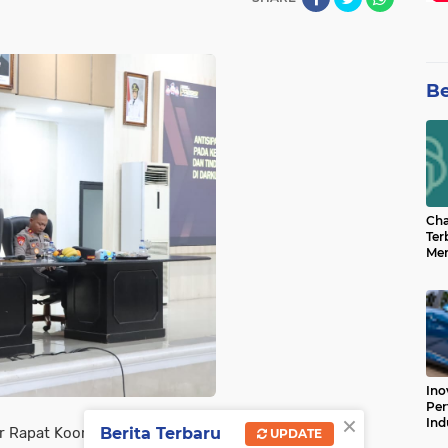
Be
Cha
Ter
Men
Bua
Can
Ino
Per
×
Ind
Rapat Koordinasi (Rakor)
Berita Terbaru
UPDATE