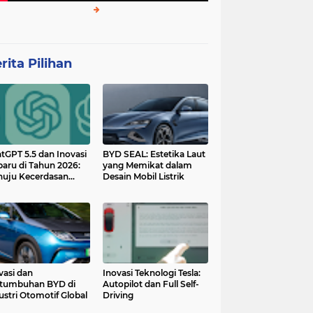
rita Pilihan
tGPT 5.5 dan Inovasi
BYD SEAL: Estetika Laut
baru di Tahun 2026:
yang Memikat dalam
uju Kecerdasan
Desain Mobil Listrik
tan yang Lebih
ggih dan Adaptif
vasi dan
Inovasi Teknologi Tesla:
tumbuhan BYD di
Autopilot dan Full Self-
ustri Otomotif Global
Driving