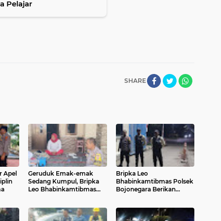
 Pelajar
SHARE
r Apel
Geruduk Emak-emak
Bripka Leo
plin
Sedang Kumpul, Bripka
Bhabinkamtibmas Polsek
ma
Leo Bhabinkamtibmas
Bojonegara Berikan
Ajak Tingkatkan
Motivasi dan Himbauan
Pengawasan Anak
Kamtibmas