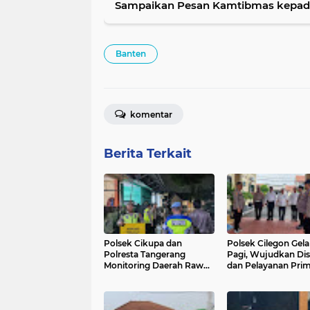
Sampaikan Pesan Kamtibmas kepada
Banten
komentar
Berita Terkait
Polsek Cikupa dan
Polsek Cilegon Gela
Polresta Tangerang
Pagi, Wujudkan Disi
Monitoring Daerah Rawan
dan Pelayanan Pri
Banjir di Perum Griya Yasa