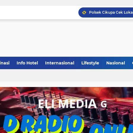
inasi
Info Hotel
Internasional
Lifestyle
Nasional
(1)
(148)
(27)
(903)