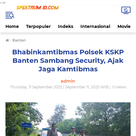
-->
Home
Terpopuler
Indeks
Internasional
Movie
›
Banten
Bhabinkamtibmas Polsek KSKP
Banten Sambang Security, Ajak
Jaga Kamtibmas
admin
Thursday, 11 September 2025 | September 11, 2025 WIB |
0
Views