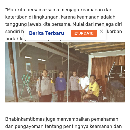
“Mari kita bersama-sama menjaga keamanan dan
ketertiban di lingkungan, karena keamanan adalah
tanggung jawab kita bersama. Mulai dari menjaga diri
×
sendiri hingga harta benda agar tidak menjadi korban
Berita Terbaru
UPDATE
tindak kejahatan,” ujar Kapolsek.
Bhabinkamtibmas juga menyampaikan pemahaman
dan pengayoman tentang pentingnya keamanan dan