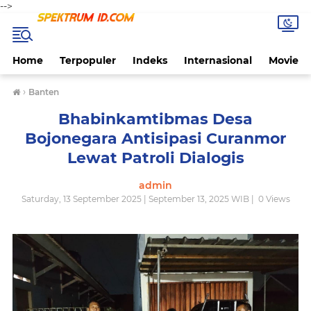
-->
Home
Terpopuler
Indeks
Internasional
Movie
›
Banten
Bhabinkamtibmas Desa
Bojonegara Antisipasi Curanmor
Lewat Patroli Dialogis
admin
Saturday, 13 September 2025 | September 13, 2025 WIB |
0
Views