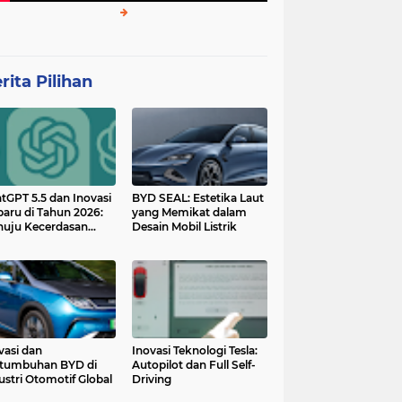
rita Pilihan
tGPT 5.5 dan Inovasi
BYD SEAL: Estetika Laut
baru di Tahun 2026:
yang Memikat dalam
uju Kecerdasan
Desain Mobil Listrik
tan yang Lebih
ggih dan Adaptif
vasi dan
Inovasi Teknologi Tesla:
tumbuhan BYD di
Autopilot dan Full Self-
ustri Otomotif Global
Driving