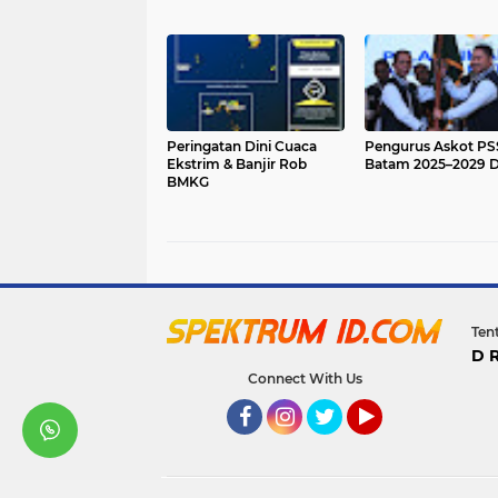
Peringatan Dini Cuaca
Pengurus Askot PS
Ekstrim & Banjir Rob
Batam 2025–2029 Di
BMKG
Ten
D 
Connect With Us
Facebook
Instagram
Twitter
YouTube