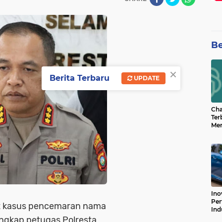
Be
×
Berita Terbaru
UPDATE
Cha
Ter
Men
Bua
Can
Ino
Per
bat kasus pencemaran nama
Ind
ngkap petugas Polresta