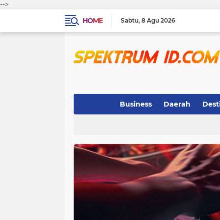
-->
HOME
Sabtu
8 Agu 2026
Business
Daerah
Dest
Indeks
(3)
(263)
(32)