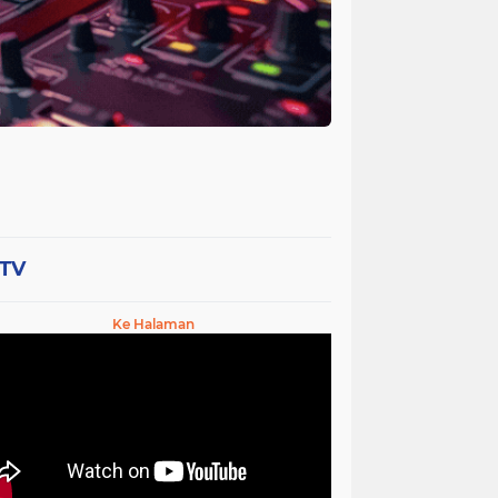
-TV
Ke Halaman