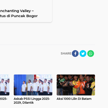
chanting Valley –
stus di Puncak Bogor
SHARE
2025-
Askab PSSI Lingga 2025-
Aksi 1000 Lilin Di Batam
2029, Dilantik