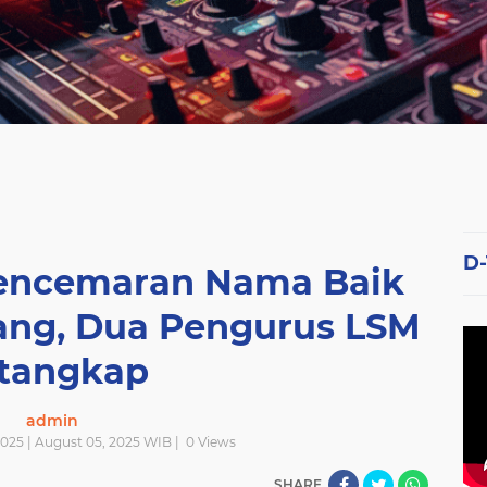
D
encemaran Nama Baik
lang, Dua Pengurus LSM
tangkap
admin
025 | August 05, 2025 WIB |
0
Views
SHARE