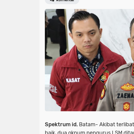
Spektrum id
, Batam- Akibat terli
baik, dua oknum pengurus LSM dita