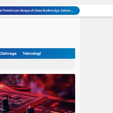
Polsek Cikupa Cek Lokasi Penemuan Buaya di Desa Budimulya, Satwa Dievakuasi Petugas Damkar
Polsek Cikupa Gelar Patroli dan Berikan Imbauan kepada Debt Collector, Cegah Gangguan Kamtibmas
Bhabinkamtibmas dan Babinsa Desa Bojong Gelar Warung Bhabinkamtibmas, Pererat Komunikasi dengan Warga
Bhabinkamtibmas Kelurahan Sukamulya Sambangi Tokoh Masyarakat, Perkuat Sinergi Jaga Kamtibmas
Kanit Lantas Polsek Cikupa Pimpin Patroli KRYD, Antisipasi Gangguan Kamtibmas di Sejumlah Titik Rawan
Bhabinkamtibmas Polsek Cikupa Dorong Semangat Warga Lewat Program Polisi Peduli Pengangguran di Desa Cibadak
Polisi Peduli Pendidikan, Kasat Binmas Polresta Tangerang Jadi Pembina Upacara di SMA IT Smart Syahida Cikupa
Aiptu Budiansyah Perkuat Siskamling Bersama Warga, Polsek Cikupa Tingkatkan Sinergi Jaga Kamtibmas
Olahraga
Teknologi
Polsek Cikupa Intensifkan Patroli Ops Cipkon KRYD, Antisipasi Gangguan Kamtibmas di Kawasan Citra Raya
Ka Polsubsektor Cikupa Mas Aktif Atur Arus Lalu Lintas Sore, Wujudkan Kamseltibcar Lantas
(102)
(7)