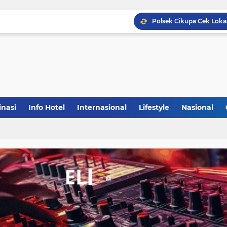
inasi
Info Hotel
Internasional
Lifestyle
Nasional
(1)
(148)
(27)
(903)