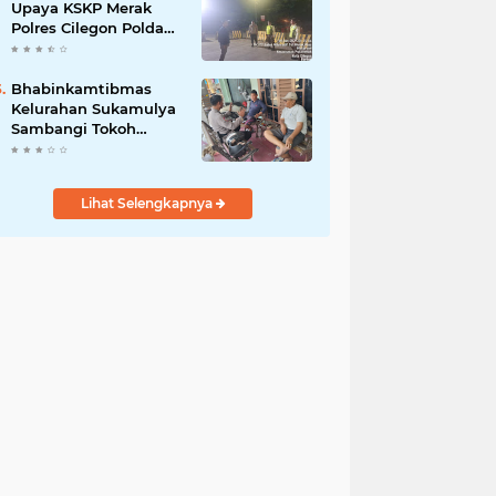
Upaya KSKP Merak
Polres Cilegon Polda
Banten Tekan Aksi
Kriminalitas
Bhabinkamtibmas
Kelurahan Sukamulya
Sambangi Tokoh
Masyarakat, Perkuat
Sinergi Jaga
Kamtibmas
Lihat Selengkapnya