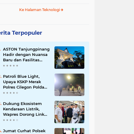
Ke Halaman Teknologi
rita Terpopuler
ASTON Tanjungpinang
Hadir dengan Nuansa
Baru dan Fasilitas
Lengkap untuk
Kenyamanan Tamu
Patroli Blue Light,
Upaya KSKP Merak
Polres Cilegon Polda
Banten Tekan Aksi
Kriminalitas
Dukung Ekosistem
Kendaraan Listrik,
Wapres Dorong Link
and Match
Pendidikan–Industri
Jumat Curhat Polsek