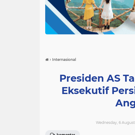
›
Internasional
Presiden AS T
Eksekutif Per
Ang
Wednesday, 6 August 
komentar