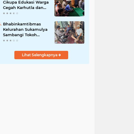
Cikupa Edukasi Warga
Cegah Karhutla dan
Larangan Membakar
Sampah
Bhabinkamtibmas
Kelurahan Sukamulya
Sambangi Tokoh
Masyarakat, Perkuat
Sinergi Jaga
Kamtibmas
Lihat Selengkapnya