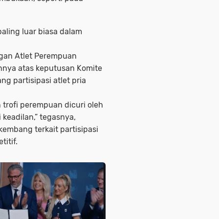
paling luar biasa dalam
gan Atlet Perempuan
nya atas keputusan Komite
g partisipasi atlet pria
 trofi perempuan dicuri oleh
 keadilan,” tegasnya,
embang terkait partisipasi
itif.