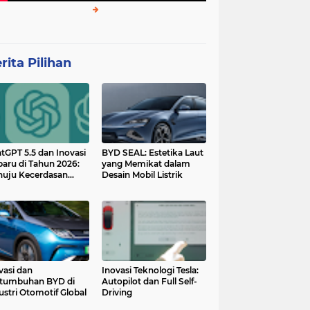
rita Pilihan
tGPT 5.5 dan Inovasi
BYD SEAL: Estetika Laut
baru di Tahun 2026:
yang Memikat dalam
uju Kecerdasan
Desain Mobil Listrik
tan yang Lebih
ggih dan Adaptif
vasi dan
Inovasi Teknologi Tesla:
tumbuhan BYD di
Autopilot dan Full Self-
ustri Otomotif Global
Driving