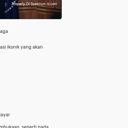
raga
si ikonik yang akan
layar
mbukaan, seperti pada