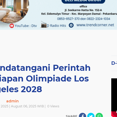
D
andatangani Perintah
siapan Olimpiade Los
eles 2028
admin
2025 | August 06, 2025 WIB |
0
Views
SHARE