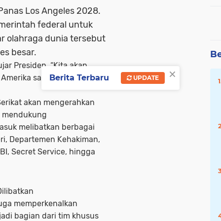
Panas Los Angeles 2028.
erintah federal untuk
 olahraga dunia tersebut
es besar.
Be
jar Presiden. “Kita akan
×
Amerika saat berada di
Berita Terbaru
UPDATE
erikat akan mengerahkan
uk mendukung
asuk melibatkan berbagai
ri, Departemen Kehakiman,
, Secret Service, hingga
ilibatkan
juga memperkenalkan
adi bagian dari tim khusus