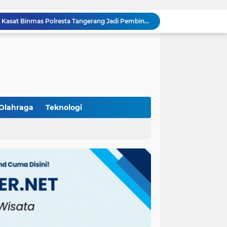
Aiptu Budiansyah Perkuat Siskamling Bersama Warga, Polsek Cikupa Tingkatkan Sinergi Jaga Kamtibmas
Polsek Cikupa Intensifkan Patroli Ops Cipkon KRYD, Antisipasi Gangguan Kamtibmas di Kawasan Citra Raya
Ka Polsubsektor Cikupa Mas Aktif Atur Arus Lalu Lintas Sore, Wujudkan Kamseltibcar Lantas
Polsek Cikupa Cek Lokasi Penemuan Buaya di Desa Budimulya, Satwa Dievakuasi Petugas Damkar
Polsek Cikupa Gelar Patroli dan Berikan Imbauan kepada Debt Collector, Cegah Gangguan Kamtibmas
Bhabinkamtibmas dan Babinsa Desa Bojong Gelar Warung Bhabinkamtibmas, Pererat Komunikasi dengan Warga
Bhabinkamtibmas Kelurahan Sukamulya Sambangi Tokoh Masyarakat, Perkuat Sinergi Jaga Kamtibmas
Kanit Lantas Polsek Cikupa Pimpin Patroli KRYD, Antisipasi Gangguan Kamtibmas di Sejumlah Titik Rawan
Olahraga
Teknologi
Bhabinkamtibmas Polsek Cikupa Dorong Semangat Warga Lewat Program Polisi Peduli Pengangguran di Desa Cibadak
(102)
(7)
Polisi Peduli Pendidikan, Kasat Binmas Polresta Tangerang Jadi Pembina Upacara di SMA IT Smart Syahida Cikupa