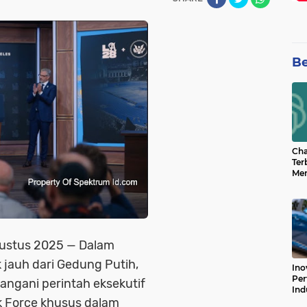
Be
Cha
Ter
Men
Bua
Can
gustus 2025
— Dalam
 jauh dari Gedung Putih,
Ino
Per
angani perintah eksekutif
Ind
k Force
khusus dalam