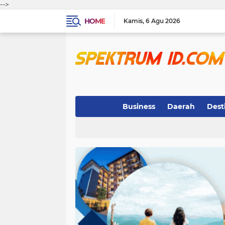
-->
HOME
Kamis
6 Agu 2026
Business
Daerah
Dest
Indeks
(3)
(263)
(32)