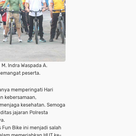
 M. Indra Waspada A.
semangat peserta.
 hanya memperingati Hari
an kebersamaan,
 menjaga kesehatan. Semoga
itas jajaran Polresta
a.
un Bike ini menjadi salah
dalam memeriahkan HUT ke-