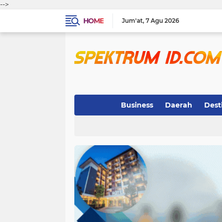
-->
HOME
Jum'at
7 Agu 2026
Business
Daerah
Dest
Indeks
(3)
(263)
(32)