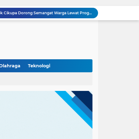
Polisi Peduli Pendidikan, Kasat Binmas Polresta Tangerang Jadi Pembina Upacara di SMA IT Smart Syahida Cikupa
Aiptu Budiansyah Perkuat Siskamling Bersama Warga, Polsek Cikupa Tingkatkan Sinergi Jaga Kamtibmas
Polsek Cikupa Intensifkan Patroli Ops Cipkon KRYD, Antisipasi Gangguan Kamtibmas di Kawasan Citra Raya
Ka Polsubsektor Cikupa Mas Aktif Atur Arus Lalu Lintas Sore, Wujudkan Kamseltibcar Lantas
Polsek Cikupa Cek Lokasi Penemuan Buaya di Desa Budimulya, Satwa Dievakuasi Petugas Damkar
Polsek Cikupa Gelar Patroli dan Berikan Imbauan kepada Debt Collector, Cegah Gangguan Kamtibmas
Bhabinkamtibmas dan Babinsa Desa Bojong Gelar Warung Bhabinkamtibmas, Pererat Komunikasi dengan Warga
Bhabinkamtibmas Kelurahan Sukamulya Sambangi Tokoh Masyarakat, Perkuat Sinergi Jaga Kamtibmas
Olahraga
Teknologi
Kanit Lantas Polsek Cikupa Pimpin Patroli KRYD, Antisipasi Gangguan Kamtibmas di Sejumlah Titik Rawan
(102)
(7)
Bhabinkamtibmas Polsek Cikupa Dorong Semangat Warga Lewat Program Polisi Peduli Pengangguran di Desa Cibadak