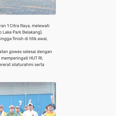
an 1 Citra Raya, melewati
 Lake Park Belakang),
gga finish di titik awal,
iatan gowes selesai dengan
k memperingati HUT RI,
rerat silaturahmi serta