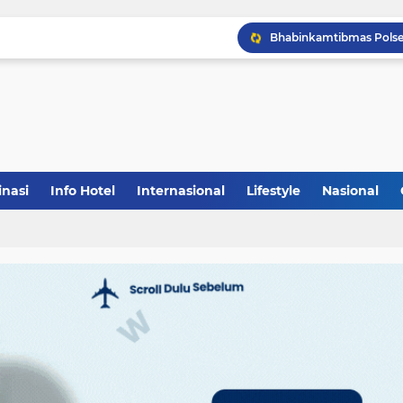
inasi
Info Hotel
Internasional
Lifestyle
Nasional
(1)
(148)
(27)
(903)