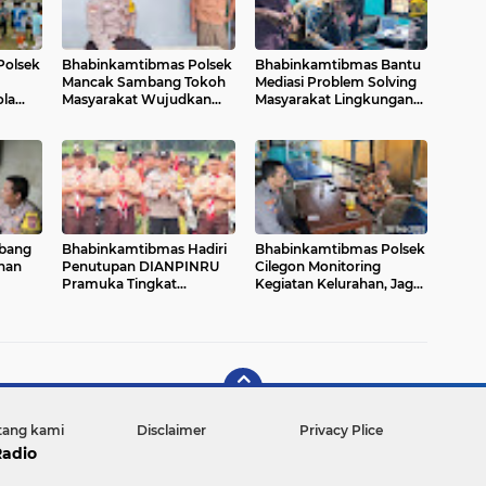
Polsek
Bhabinkamtibmas Polsek
Bhabinkamtibmas Bantu
Mancak Sambang Tokoh
Mediasi Problem Solving
la
Masyarakat Wujudkan
Masyarakat Lingkungan
abuan
Harkamtibmas Kondusif
Binaan.
mbang
Bhabinkamtibmas Hadiri
Bhabinkamtibmas Polsek
anan
Penutupan DIANPINRU
Cilegon Monitoring
Pramuka Tingkat
Kegiatan Kelurahan, Jaga
Kwarran Cikupa 2025
Kondusifitas Lingkungan
tang kami
Disclaimer
Privacy Plice
Radio