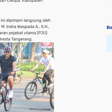
atan Cikupa, Kabupaten
a ini dipimpin langsung oleh
M. Indra Waspada A., S.H.,
Be
ajaran pejabat utama (PJU)
lresta Tangerang.