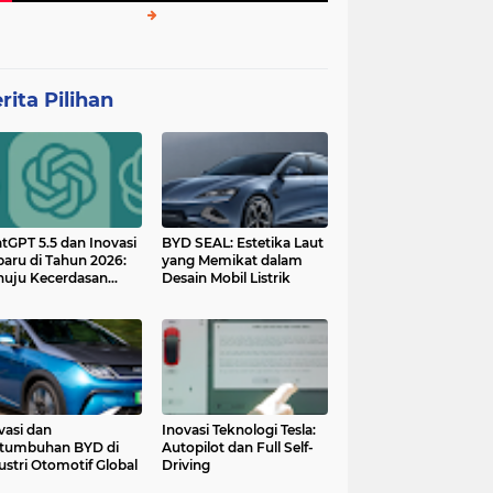
rita Pilihan
tGPT 5.5 dan Inovasi
BYD SEAL: Estetika Laut
baru di Tahun 2026:
yang Memikat dalam
uju Kecerdasan
Desain Mobil Listrik
tan yang Lebih
ggih dan Adaptif
vasi dan
Inovasi Teknologi Tesla:
tumbuhan BYD di
Autopilot dan Full Self-
ustri Otomotif Global
Driving