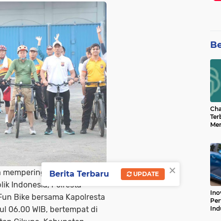
Be
Cha
Ter
Men
Bua
Can
×
 memperingati Hari Ulang
Berita Terbaru
UPDATE
k Indonesia, Polresta
Ino
un Bike bersama Kapolresta
Per
Ind
l 06.00 WIB, bertempat di