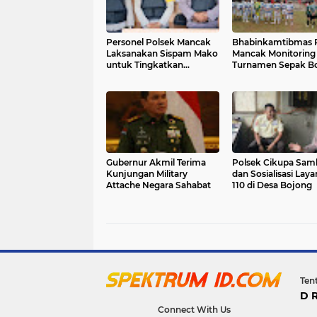
Personel Polsek Mancak
Bhabinkamtibmas 
Laksanakan Sispam Mako
Mancak Monitoring
untuk Tingkatkan
Turnamen Sepak Bo
Keamanan Markas
Antar RT se-Desa L
Gubernur Akmil Terima
Polsek Cikupa Sa
Kunjungan Military
dan Sosialisasi Lay
Attache Negara Sahabat
110 di Desa Bojong
Ten
D 
Connect With Us