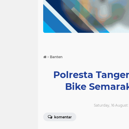
›
Banten
Polresta Tange
Bike Semara
Saturday, 16 August 
komentar