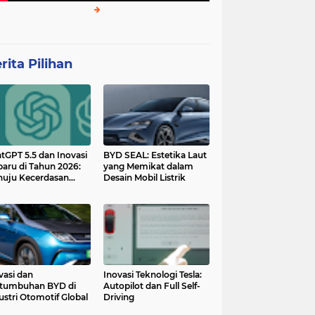
rita Pilihan
tGPT 5.5 dan Inovasi
BYD SEAL: Estetika Laut
baru di Tahun 2026:
yang Memikat dalam
uju Kecerdasan
Desain Mobil Listrik
tan yang Lebih
ggih dan Adaptif
vasi dan
Inovasi Teknologi Tesla:
tumbuhan BYD di
Autopilot dan Full Self-
ustri Otomotif Global
Driving