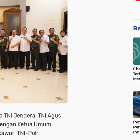
Be
Cha
Ter
Men
Bua
Can
a TNI Jenderal TNI Agus
Ino
 dengan Ketua Umum
Per
Ind
awuri TNI-Polri