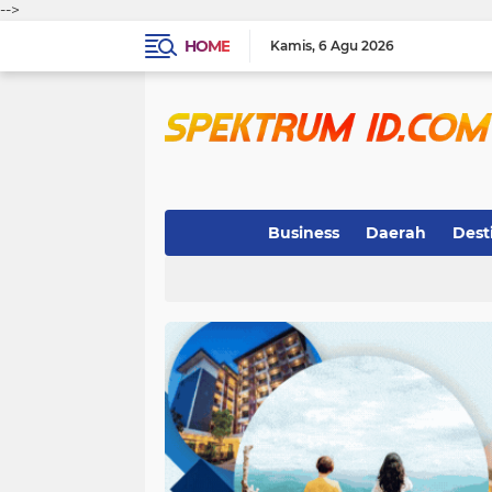
-->
HOME
Kamis
6 Agu 2026
Business
Daerah
Dest
Indeks
(3)
(263)
(32)