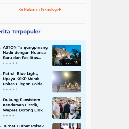
Ke Halaman Teknologi
rita Terpopuler
ASTON Tanjungpinang
Hadir dengan Nuansa
Baru dan Fasilitas
Lengkap untuk
Kenyamanan Tamu
Patroli Blue Light,
Upaya KSKP Merak
Polres Cilegon Polda
Banten Tekan Aksi
Kriminalitas
Dukung Ekosistem
Kendaraan Listrik,
Wapres Dorong Link
and Match
Pendidikan–Industri
Jumat Curhat Polsek