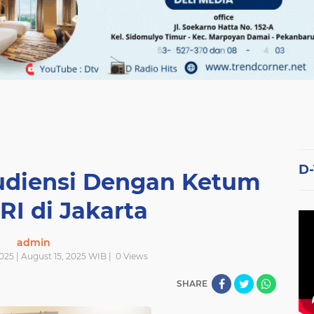
D
udiensi Dengan Ketum
I di Jakarta
admin
025 | August 15, 2025 WIB |
0
Views
SHARE