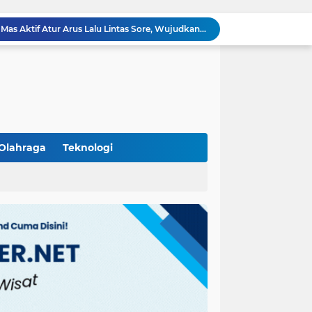
Ka Polsubsektor Cikupa Mas Aktif Atur Arus Lalu Lintas Sore, Wujudkan Kamseltibcar Lantas
Polsek Cikupa Cek Lokasi Penemuan Buaya di Desa Budimulya, Satwa Dievakuasi Petugas Damkar
Polsek Cikupa Gelar Patroli dan Berikan Imbauan kepada Debt Collector, Cegah Gangguan Kamtibmas
Bhabinkamtibmas dan Babinsa Desa Bojong Gelar Warung Bhabinkamtibmas, Pererat Komunikasi dengan Warga
Bhabinkamtibmas Kelurahan Sukamulya Sambangi Tokoh Masyarakat, Perkuat Sinergi Jaga Kamtibmas
Kanit Lantas Polsek Cikupa Pimpin Patroli KRYD, Antisipasi Gangguan Kamtibmas di Sejumlah Titik Rawan
Bhabinkamtibmas Polsek Cikupa Dorong Semangat Warga Lewat Program Polisi Peduli Pengangguran di Desa Cibadak
Polisi Peduli Pendidikan, Kasat Binmas Polresta Tangerang Jadi Pembina Upacara di SMA IT Smart Syahida Cikupa
Olahraga
Teknologi
Aiptu Budiansyah Perkuat Siskamling Bersama Warga, Polsek Cikupa Tingkatkan Sinergi Jaga Kamtibmas
(102)
(7)
Polsek Cikupa Intensifkan Patroli Ops Cipkon KRYD, Antisipasi Gangguan Kamtibmas di Kawasan Citra Raya