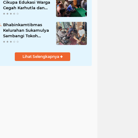
Cikupa Edukasi Warga
Cegah Karhutla dan
Larangan Membakar
Sampah
Bhabinkamtibmas
Kelurahan Sukamulya
Sambangi Tokoh
Masyarakat, Perkuat
Sinergi Jaga
Kamtibmas
Lihat Selengkapnya