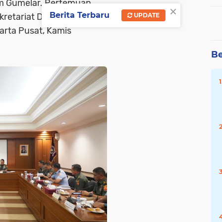
um Gumelar. Pertemuan
×
Berita Terbaru
ekretariat DPP PEPABRI,
UPDATE
arta Pusat, Kamis
Be