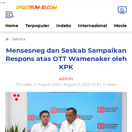
-->
Home
Terpopuler
Indeks
Internasional
Movie
›
Jakarta
Mensesneg dan Seskab Sampaikan
Respons atas OTT Wamenaker oleh
KPK
admin
Thursday, 21 August 2025 | August 21, 2025 WIB |
0
Views