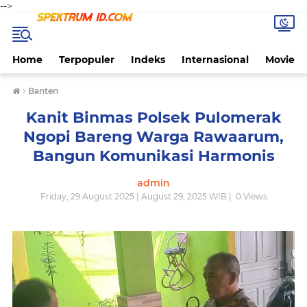
-->
Home
Terpopuler
Indeks
Internasional
Movie
›
Banten
Kanit Binmas Polsek Pulomerak
Ngopi Bareng Warga Rawaarum,
Bangun Komunikasi Harmonis
admin
Friday, 29 August 2025 | August 29, 2025 WIB |
0
Views