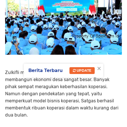
×
Berita Terbaru
UPDATE
Zulkifli mengakui bahwa tantangan dalam
membangun ekonomi desa sangat besar. Banyak
pihak sempat meragukan keberhasilan koperasi.
Namun dengan pendekatan yang tepat, yaitu
memperkuat
model bisnis koperasi
, Satgas berhasil
membentuk ribuan koperasi dalam waktu kurang dari
dua bulan.