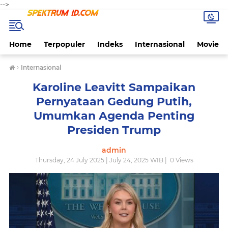
-->
Home
Terpopuler
Indeks
Internasional
Movie
›
Internasional
Karoline Leavitt Sampaikan
Pernyataan Gedung Putih,
Umumkan Agenda Penting
Presiden Trump
admin
Thursday, 24 July 2025 | July 24, 2025 WIB |
0
Views