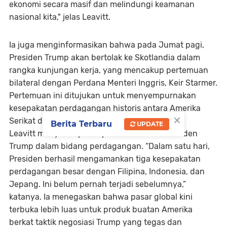
ekonomi secara masif dan melindungi keamanan
nasional kita," jelas Leavitt.
Ia juga menginformasikan bahwa pada Jumat pagi,
Presiden Trump akan bertolak ke Skotlandia dalam
rangka kunjungan kerja, yang mencakup pertemuan
bilateral dengan Perdana Menteri Inggris, Keir Starmer.
Pertemuan ini ditujukan untuk menyempurnakan
kesepakatan perdagangan historis antara Amerika
×
Serikat dan Inggris
.
Berita Terbaru
UPDATE
Leavitt menyoroti pencapaian luar biasa Presiden
Trump dalam bidang perdagangan. “Dalam satu hari,
Presiden berhasil mengamankan tiga kesepakatan
perdagangan besar dengan Filipina, Indonesia, dan
Jepang. Ini belum pernah terjadi sebelumnya,”
katanya. Ia menegaskan bahwa pasar global kini
terbuka lebih luas untuk produk buatan Amerika
berkat taktik negosiasi Trump yang tegas dan