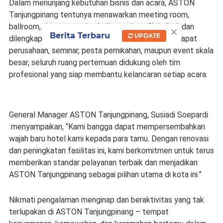
Dalam menunjang kebutuhan bisnis dan acara, ASTON
Tanjungpinang tentunya menawarkan meeting room,
×
ballroom, dan convention hall yang luas, fleksibel, dan
Berita Terbaru
UPDATE
dilengkapi dengan teknologi mutakhir. Baik untuk rapat
perusahaan, seminar, pesta pernikahan, maupun event skala
besar, seluruh ruang pertemuan didukung oleh tim
profesional yang siap membantu kelancaran setiap acara.
General Manager ASTON Tanjungpinang, Susiadi Soepardi
menyampaikan, “Kami bangga dapat mempersembahkan
wajah baru hotel kami kepada para tamu. Dengan renovasi
dan peningkatan fasilitas ini, kami berkomitmen untuk terus
memberikan standar pelayanan terbaik dan menjadikan
ASTON Tanjungpinang sebagai pilihan utama di kota ini.”
Nikmati pengalaman menginap dan beraktivitas yang tak
terlupakan di ASTON Tanjungpinang – tempat