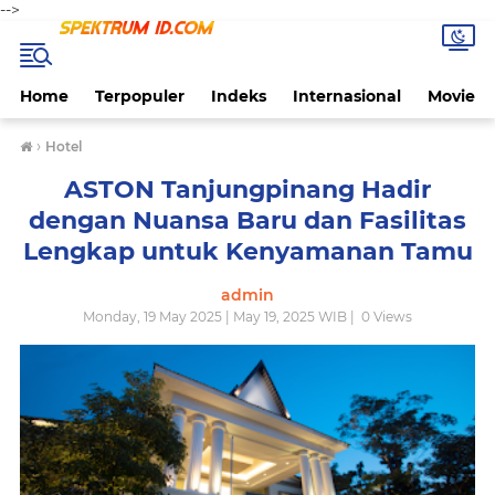
-->
Home
Terpopuler
Indeks
Internasional
Movie
›
Hotel
ASTON Tanjungpinang Hadir
dengan Nuansa Baru dan Fasilitas
Lengkap untuk Kenyamanan Tamu
admin
Monday, 19 May 2025 | May 19, 2025 WIB |
0
Views